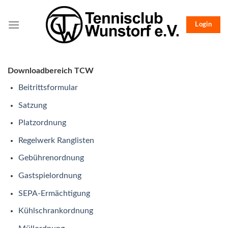
Skip
to
Login
content
Downloadbereich TCW
Beitrittsformular
Satzung
Platzordnung
Regelwerk Ranglisten
Gebührenordnung
Gastspielordnung
SEPA-Ermächtigung
Kühlschrankordnung