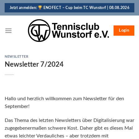
Skip
Jetzt anmelden:
ENOFECT – Cup beim TC Wunstorf | 08.08.2026
to
content
Login
NEWSLETTER
Newsletter 7/2024
Hallo und herzlich willkommen zum Newsletter für den
September!
Das Thema des letzten Newsletters über Digitalisierung war
zugegebenermaßen schwere Kost. Daher gibt es dieses Mal
etwas leichter Verdauliches – aber trotzdem mit